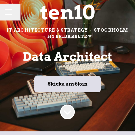
Dela sidan
KARRIÄRMENY
IT ARCHITECTURE & STRATEGY
·
STOCKHOLM
·
HYBRIDARBETE
Data Architect
Skicka ansökan