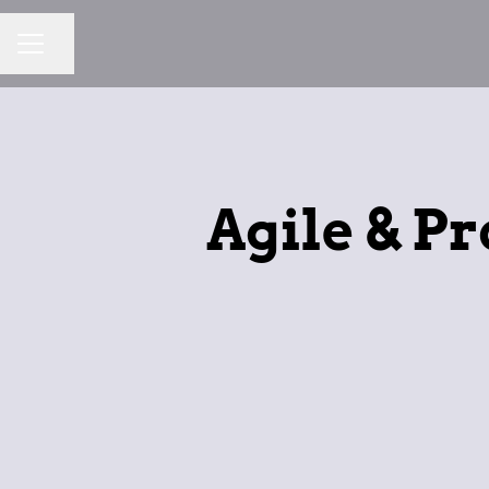
Dela sidan
KARRIÄRMENY
Agile & P