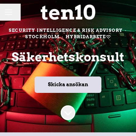
Dela sidan
KARRIÄRMENY
SECURITY INTELLIGENCE & RISK ADVISORY
·
STOCKHOLM
·
HYBRIDARBETE
Säkerhetskonsult
Skicka ansökan