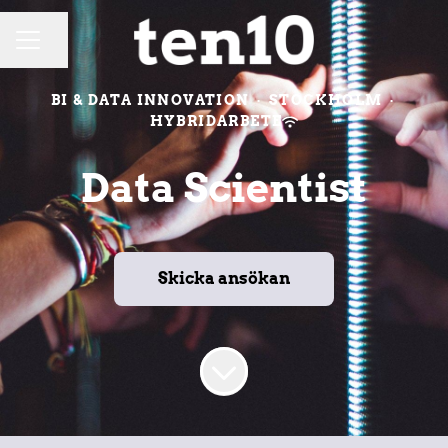
Dela sidan
KARRIÄRMENY
BI & DATA INNOVATION
·
STOCKHOLM
·
HYBRIDARBETE
Data Scientist
Skicka ansökan